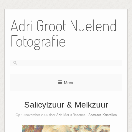
Ga
naar
Adri Groot Nuelend
de
inhoud
Fotografie
Menu
Salicylzuur & Melkzuur
Op 19 november 2025 door
Adri
Met
0
Reacties -
Abstract
,
Kristallen