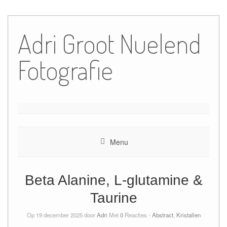
Ga
naar
Adri Groot Nuelend
de
inhoud
Fotografie
Menu
Beta Alanine, L-glutamine &
Taurine
Op 19 december 2025 door
Adri
Met
0
Reacties -
Abstract
,
Kristallen