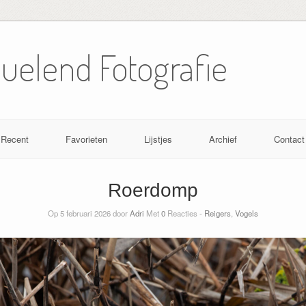
Nuelend Fotografie
Recent
Favorieten
Lijstjes
Archief
Contact
Roerdomp
Op 5 februari 2026 door
Adri
Met
0
Reacties -
Reigers
,
Vogels