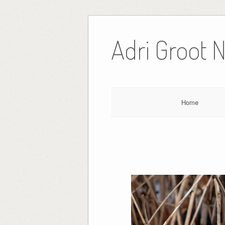
Ga
naar
Adri Groot 
de
inhoud
Home