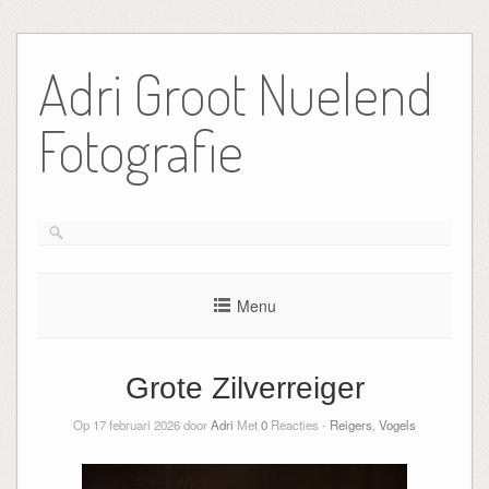
Ga
naar
Adri Groot Nuelend
de
inhoud
Fotografie
Menu
Grote Zilverreiger
Op 17 februari 2026 door
Adri
Met
0
Reacties -
Reigers
,
Vogels