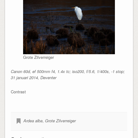
Grote Zilverreiger
Canon 60d, ef 500mm f4, 1.4x tc; iso200, f/5.6, 1/400s, -1 stop;
31 januari 2014, Deventer
Contrast
Ardea alba
,
Grote Zilverreiger