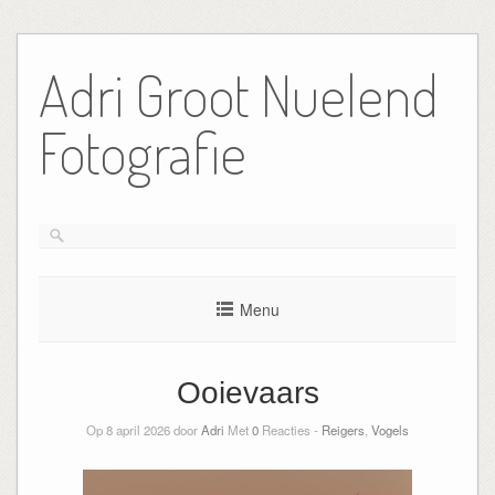
Ga
naar
Adri Groot Nuelend
de
inhoud
Fotografie
Menu
Ooievaars
Op 8 april 2026 door
Adri
Met
0
Reacties -
Reigers
,
Vogels