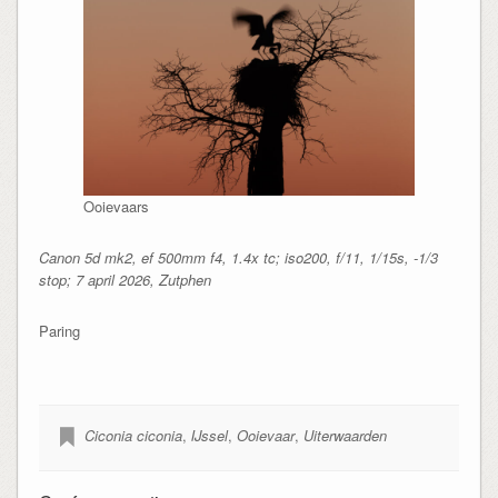
Ooievaars
Canon 5d mk2, ef 500mm f4, 1.4x tc; iso200, f/11, 1/15s, -1/3
stop; 7 april 2026, Zutphen
Paring
Ciconia ciconia
,
IJssel
,
Ooievaar
,
Uiterwaarden