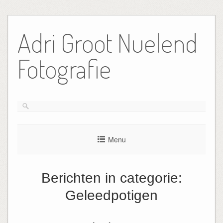
Ga
naar
Adri Groot Nuelend
de
inhoud
Fotografie
Menu
Berichten in categorie:
Geleedpotigen