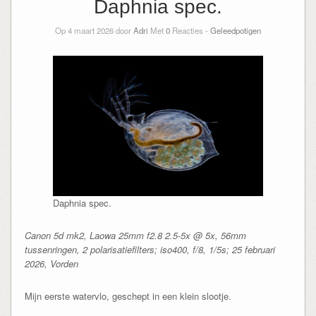
Daphnia spec.
Op 4 maart 2026 door
Adri
Met
0
Reacties -
Geleedpotigen
Daphnia spec.
Canon 5d mk2, Laowa 25mm f2.8 2.5-5x @ 5x, 56mm
tussenringen, 2 polarisatiefilters; iso400, f/8, 1/5s; 25 februari
2026, Vorden
Mijn eerste watervlo, geschept in een klein slootje.