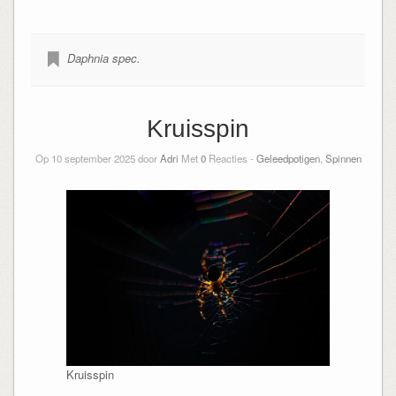
Daphnia spec.
Kruisspin
Op 10 september 2025 door
Adri
Met
0
Reacties -
Geleedpotigen
,
Spinnen
Kruisspin