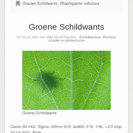
Grauwe Schildwants
,
Rhaphigaster nebulosa
Groene Schildwants
Op 24 juli 2021 door
Adri
Met
0
Reacties -
Schildwantsen
,
Wantsen,
cicaden en plantenluizen
Groene Schildwants
Canon 5d mk2, Sigma 150mm f2.8; iso800, f/16, 1/6s, +2/3 stop;
22 juli 2021, Baak