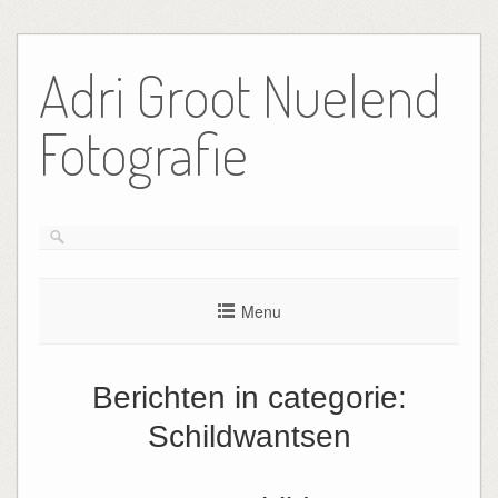
Ga
naar
Adri Groot Nuelend
de
inhoud
Fotografie
Menu
Berichten in categorie:
Schildwantsen