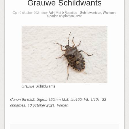
Grauwe Schildwants
Op 10 oktober 2021 door
Adri
Met
0
Reacties -
Schildwantsen
,
Wantsen,
cicaden en plantenluizen
Grauwe Schildwants
Canon 5d mk2, Sigma 150mm f2.8; iso100, f/8, 1/10s, 22
opnames, 10 october 2021, Vorden