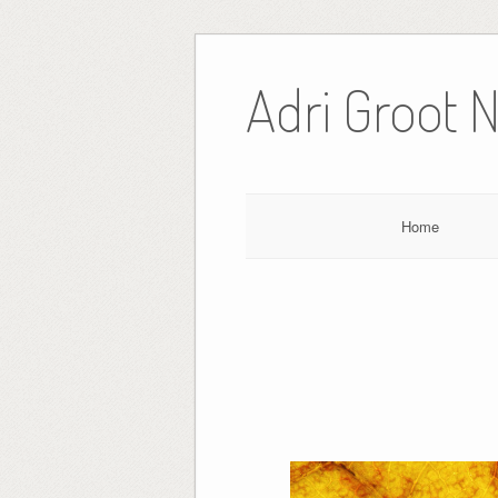
Ga
naar
Adri Groot 
de
inhoud
Home