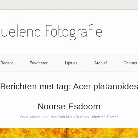
Nuelend Fotografie
Recent
Favorieten
Lijstjes
Archief
Contact
Berichten met tag:
Acer platanoide
Noorse Esdoorn
Op 19 oktober 2021 door
Adri
Met
0
Reacties -
bladeren
,
Bomen