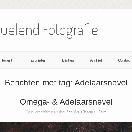
Nuelend Fotografie
Recent
Favorieten
Lijstjes
Archief
Contact
Berichten met tag:
Adelaarsnevel
Omega- & Adelaarsnevel
Op 23 december 2022 door
Adri
Met
0
Reacties -
Astro