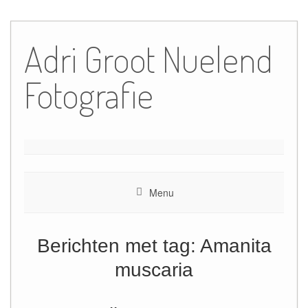
Ga
naar
Adri Groot Nuelend
de
inhoud
Fotografie
Menu
Berichten met tag:
Amanita
muscaria