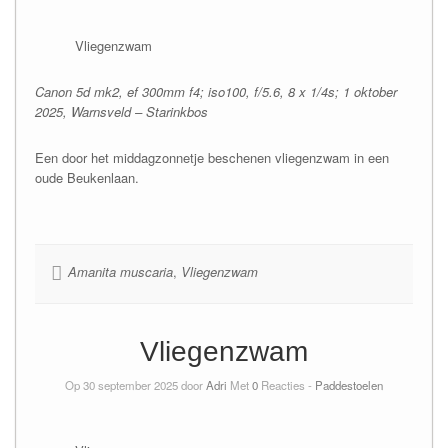
Vliegenzwam
Canon 5d mk2, ef 300mm f4; iso100, f/5.6, 8 x 1/4s; 1 oktober
2025, Warnsveld – Starinkbos
Een door het middagzonnetje beschenen vliegenzwam in een
oude Beukenlaan.
Amanita muscaria
,
Vliegenzwam
Vliegenzwam
Op 30 september 2025 door
Adri
Met
0
Reacties -
Paddestoelen