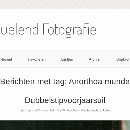
Nuelend Fotografie
Recent
Favorieten
Lijstjes
Archief
Contact
Berichten met tag:
Anorthoa munda
Dubbelstipvoorjaarsuil
Op 6 april 2025 door
Adri
Met
0
Reacties -
Nachtvlinders
,
Uilen