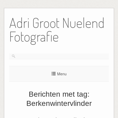
Ga
naar
Adri Groot Nuelend
de
inhoud
Fotografie
Menu
Berichten met tag:
Berkenwintervlinder