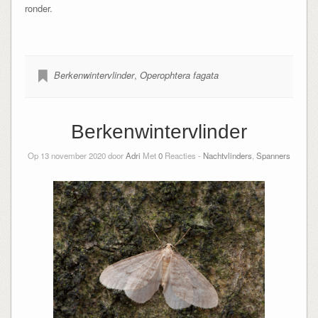
ronder.
Berkenwintervlinder
,
Operophtera fagata
Berkenwintervlinder
Op 13 november 2020 door
Adri
Met
0
Reacties -
Nachtvlinders
,
Spanners