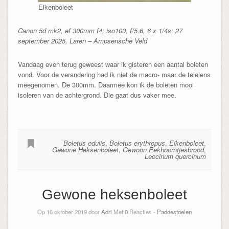
Eikenboleet
Canon 5d mk2, ef 300mm f4; iso100, f/5.6, 6 x 1/4s; 27
september 2025, Laren – Ampsensche Veld
Vandaag even terug geweest waar ik gisteren een aantal boleten
vond. Voor de verandering had ik niet de macro- maar de telelens
meegenomen. De 300mm. Daarmee kon ik de boleten mooi
isoleren van de achtergrond. Die gaat dus vaker mee.
Boletus edulis
,
Boletus erythropus
,
Eikenboleet
,
Gewone Heksenboleet
,
Gewoon Eekhoorntjesbrood
,
Leccinum quercinum
Gewone heksenboleet
Op 16 oktober 2019 door
Adri
Met
0
Reacties -
Paddestoelen