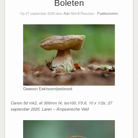
Boleten
Op 27 september 2025 door
Adri
Met
0
Reacties -
Paddestoelen
Gewoon Eekhoorntjesbrood
Canon 5d mk2, ef 300mm f4; iso100, f/5.6, 10 x 1/2s; 27
september 2025, Laren – Ampsensche Veld