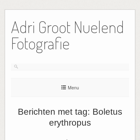
Ga
naar
Adri Groot Nuelend
de
inhoud
Fotografie
Menu
Berichten met tag:
Boletus
erythropus