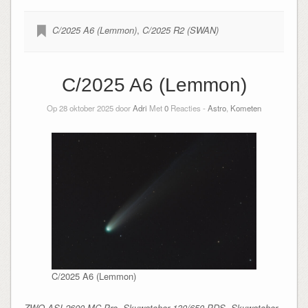
C/2025 A6 (Lemmon)
,
C/2025 R2 (SWAN)
C/2025 A6 (Lemmon)
Op 28 oktober 2025 door
Adri
Met
0
Reacties -
Astro
,
Kometen
C/2025 A6 (Lemmon)
ZWO ASI 2600 MC-Pro, Skywatcher 130/650 PDS, Skywatcher