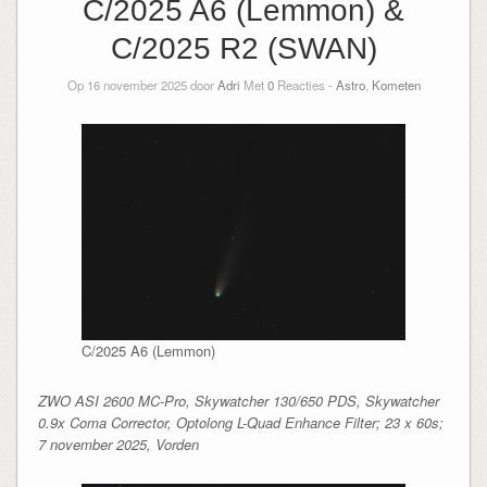
C/2025 A6 (Lemmon) &
C/2025 R2 (SWAN)
Op 16 november 2025 door
Adri
Met
0
Reacties -
Astro
,
Kometen
C/2025 A6 (Lemmon)
ZWO ASI 2600 MC-Pro, Skywatcher 130/650 PDS, Skywatcher
0.9x Coma Corrector, Optolong L-Quad Enhance Filter; 23 x 60s;
7 november 2025, Vorden