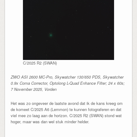
C/2025 R2 (SWAN)
ZWO ASI 2600 MC-Pro, Skywatcher 130/650 PDS, Skywatcher
0.9x Coma Corrector, Optolong L-Quad Enhance Filter; 24 x 60s;
7 November 2025, Vorden
Het was zo ongeveer de laatste avond dat ik de kans kreeg om
de komeet C/2025 A6 (Lemmon) te kunnen fotograferen en dat
viel mee zo laag aan de horizon. C/2025 R2 (SWAN) stond wat
hoger, maar was dan wel stuk minder helder.