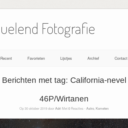
Nuelend Fotografie
Recent
Favorieten
Lijstjes
Archief
Contact
Berichten met tag:
California-nevel
46P/Wirtanen
Op 30 oktober 2019 door
Adri
Met
0
Reacties -
Astro
,
Kometen