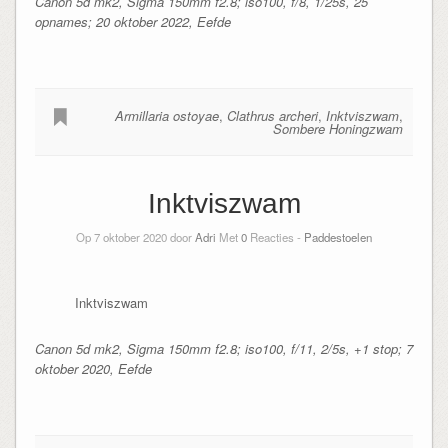
Canon 5d mk2, Sigma 150mm f2.8; iso100, f/8, 1/25s, 25
opnames; 20 oktober 2022, Eefde
Armillaria ostoyae
,
Clathrus archeri
,
Inktviszwam
,
Sombere Honingzwam
Inktviszwam
Op 7 oktober 2020 door
Adri
Met
0
Reacties -
Paddestoelen
Inktviszwam
Canon 5d mk2, Sigma 150mm f2.8; iso100, f/11, 2/5s, +1 stop; 7
oktober 2020, Eefde