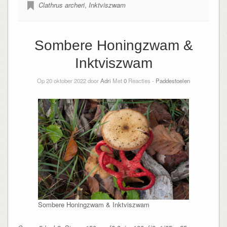
Clathrus archeri
,
Inktviszwam
Sombere Honingzwam &
Inktviszwam
Op 20 oktober 2022 door
Adri
Met
0
Reacties -
Paddestoelen
Sombere Honingzwam & Inktviszwam