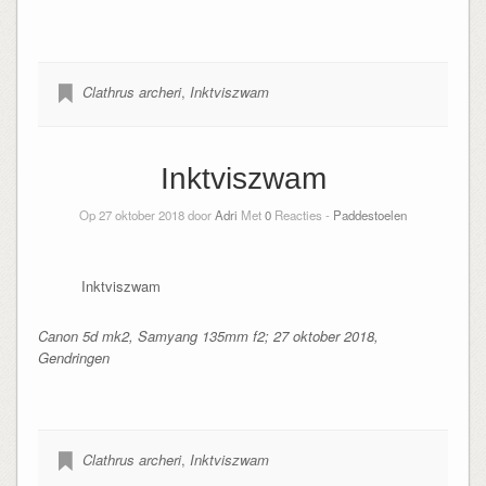
Clathrus archeri
,
Inktviszwam
Inktviszwam
Op 27 oktober 2018 door
Adri
Met
0
Reacties -
Paddestoelen
Inktviszwam
Canon 5d mk2, Samyang 135mm f2; 27 oktober 2018,
Gendringen
Clathrus archeri
,
Inktviszwam