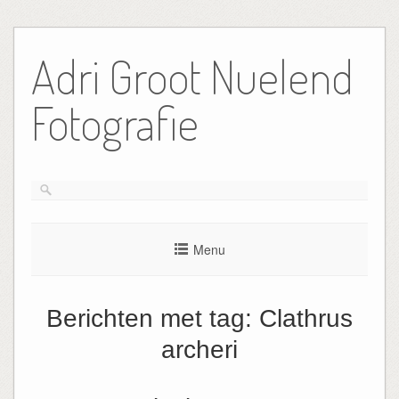
Ga
naar
Adri Groot Nuelend
de
inhoud
Fotografie
Menu
Berichten met tag:
Clathrus
archeri