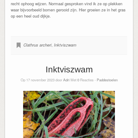
recht ophoog wijzen. Normaal gesproken vind ik ze op plekken
waar bijvoorbeeld bomen gerooid zijn. Hier groeien ze in het gras
op een heel oud dijkje.
Clathrus archeri
,
Inktviszwam
Inktviszwam
Op 17 november 2023 door
Adri
Met
0
Reacties -
Paddestoelen