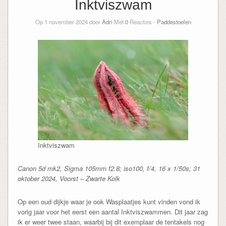
Inktviszwam
Op 1 november 2024 door
Adri
Met
0
Reacties -
Paddestoelen
Inktviszwam
Canon 5d mk2, Sigma 105mm f2.8; iso100, f/4, 16 x 1/50s; 31
oktober 2024, Voorst – Zwarte Kolk
Op een oud dijkje waar je ook Wasplaatjes kunt vinden vond ik
vorig jaar voor het eerst een aantal Inktviszwammen. Dit jaar zag
ik er weer twee staan, waarbij bij dit exemplaar de tentakels nog