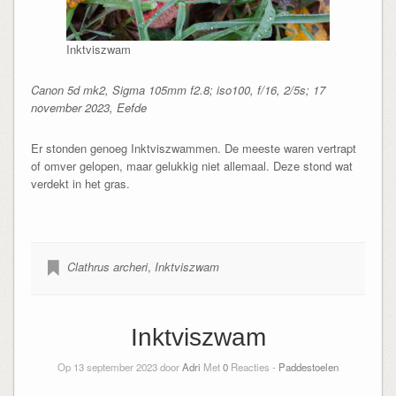
Inktviszwam
Canon 5d mk2, Sigma 105mm f2.8; iso100, f/16, 2/5s; 17
november 2023, Eefde
Er stonden genoeg Inktviszwammen. De meeste waren vertrapt
of omver gelopen, maar gelukkig niet allemaal. Deze stond wat
verdekt in het gras.
Clathrus archeri
,
Inktviszwam
Inktviszwam
Op 13 september 2023 door
Adri
Met
0
Reacties -
Paddestoelen