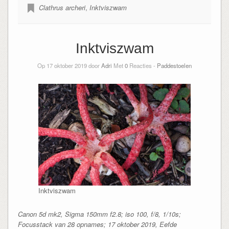
Clathrus archeri
,
Inktviszwam
Inktviszwam
Op 17 oktober 2019 door
Adri
Met
0
Reacties -
Paddestoelen
Inktviszwam
Canon 5d mk2, Sigma 150mm f2.8; iso 100, f/8, 1/10s;
Focusstack van 28 opnames; 17 oktober 2019, Eefde