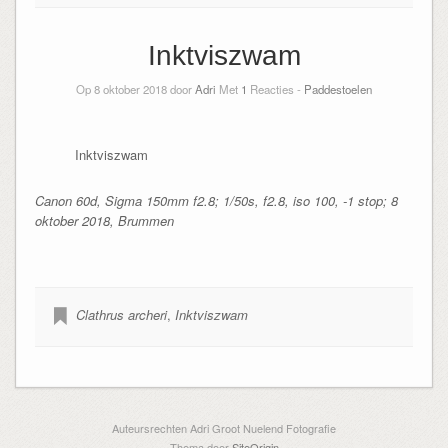
Inktviszwam
Op 8 oktober 2018 door
Adri
Met
1
Reacties -
Paddestoelen
Inktviszwam
Canon 60d, Sigma 150mm f2.8; 1/50s, f2.8, iso 100, -1 stop; 8
oktober 2018, Brummen
Clathrus archeri
,
Inktviszwam
Auteursrechten Adri Groot Nuelend Fotografie
Thema door
SiteOrigin