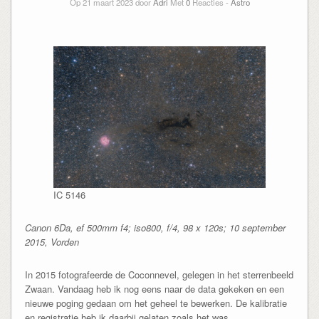
Op 21 maart 2023 door
Adri
Met
0
Reacties -
Astro
IC 5146
Canon 6Da, ef 500mm f4; iso800, f/4, 98 x 120s; 10 september
2015, Vorden
In 2015 fotografeerde de Coconnevel, gelegen in het sterrenbeeld
Zwaan. Vandaag heb ik nog eens naar de data gekeken en een
nieuwe poging gedaan om het geheel te bewerken. De kalibratie
en registratie heb ik daarbij gelaten zoals het was.