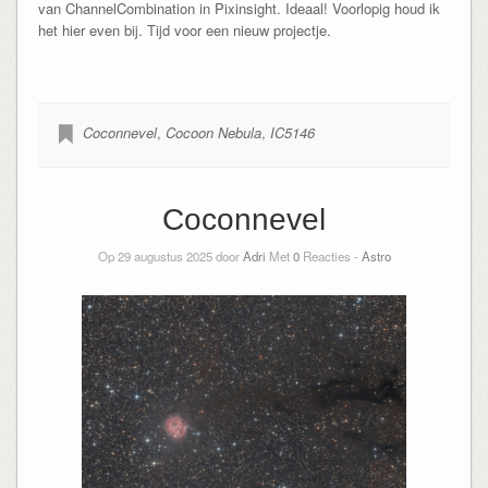
van ChannelCombination in Pixinsight. Ideaal! Voorlopig houd ik
het hier even bij. Tijd voor een nieuw projectje.
Coconnevel
,
Cocoon Nebula
,
IC5146
Coconnevel
Op 29 augustus 2025 door
Adri
Met
0
Reacties -
Astro