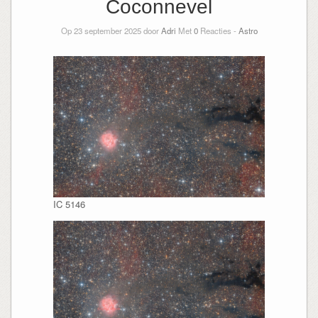
Coconnevel
Op 23 september 2025 door
Adri
Met
0
Reacties -
Astro
IC 5146