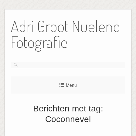
Ga
naar
Adri Groot Nuelend
de
inhoud
Fotografie
Menu
Berichten met tag:
Coconnevel