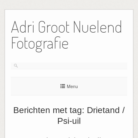
Ga
naar
Adri Groot Nuelend
de
inhoud
Fotografie
Menu
Berichten met tag:
Drietand /
Psi-uil