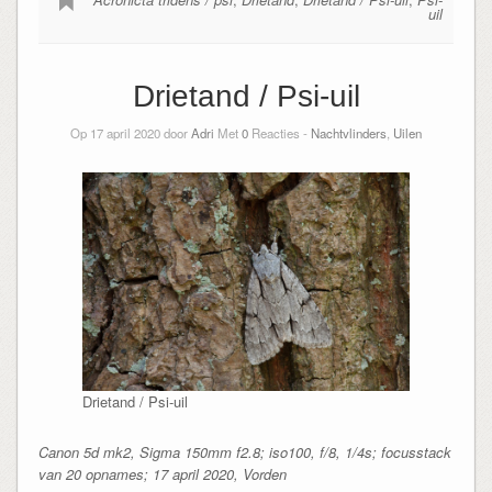
uil
Drietand / Psi-uil
Op 17 april 2020 door
Adri
Met
0
Reacties -
Nachtvlinders
,
Uilen
Drietand / Psi-uil
Canon 5d mk2, Sigma 150mm f2.8; iso100, f/8, 1/4s; focusstack
van 20 opnames; 17 april 2020, Vorden