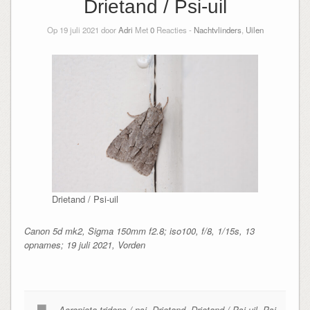
Drietand / Psi-uil
Op 19 juli 2021 door
Adri
Met
0
Reacties -
Nachtvlinders
,
Uilen
Drietand / Psi-uil
Canon 5d mk2, Sigma 150mm f2.8; iso100, f/8, 1/15s, 13
opnames; 19 juli 2021, Vorden
Acronicta tridens / psi
,
Drietand
,
Drietand / Psi-uil
,
Psi-