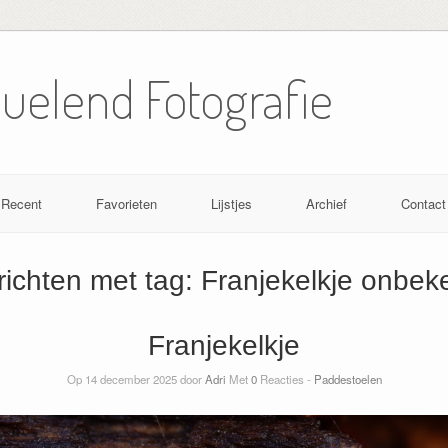
Nuelend Fotografie
Recent
Favorieten
Lijstjes
Archief
Contact
richten met tag:
Franjekelkje onbek
Franjekelkje
Op 14 december 2025 door
Adri
Met
0
Reacties -
Paddestoelen