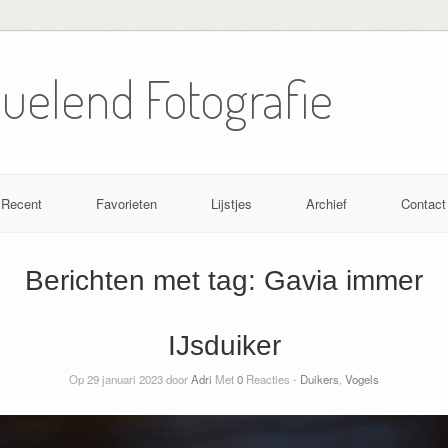
Nuelend Fotografie
Recent
Favorieten
Lijstjes
Archief
Contact
Berichten met tag:
Gavia immer
IJsduiker
Op 29 januari 2023 door
Adri
Met
0
Reacties -
Duikers
,
Vogels