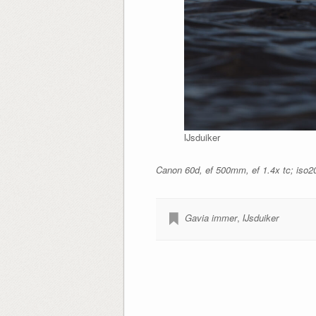
IJsduiker
Canon 60d, ef 500mm, ef 1.4x tc; iso2
Gavia immer
,
IJsduiker