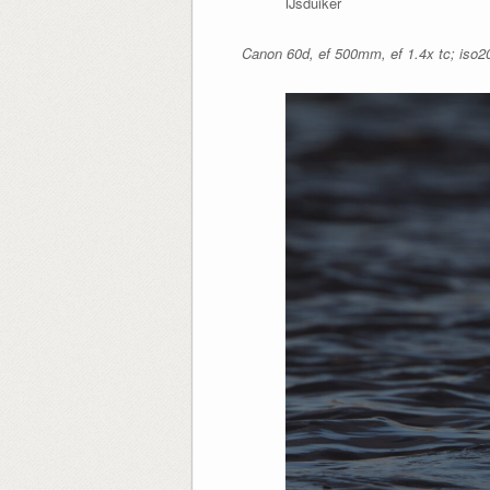
IJsduiker
Canon 60d, ef 500mm, ef 1.4x tc; iso2