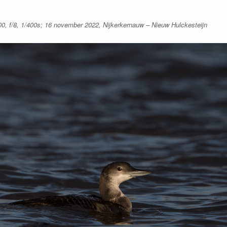
00, f/8, 1/400s; 16 november 2022, Nijkerkernauw – Nieuw Hulckesteijn