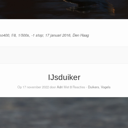
o400, f/8, 1/500s, -1 stop; 17 januari 2016, Den Haag
IJsduiker
Op 17 november 2022 door
Adri
Met
0
Reacties -
Duikers
,
Vogels