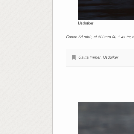
IJsduiker
Canon 5d mk2, ef 500mm f4, 1.4x tc; is
Gavia immer
,
IJsduiker