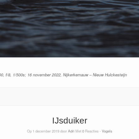
00, f/8, 1/500s; 16 november 2022, Nijkerkernauw – Nieuw Hulckesteijn
IJsduiker
Op 1 december 2019 door
Adri
Met
0
Reacties -
Vogels