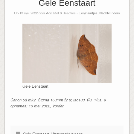
Gele Eenstaart
Op 13 mei 2022 door
Adri
Met
0
Reacties -
Eenstaartjes
,
Nachtvlinders
Gele Eenstaart
Canon 5d mk2, Sigma 150mm f2.8; iso100, f/8, 1/5s, 9
opnames; 13 mei 2022, Vorden
Gele Eenstaart
,
Watsonalla binaria