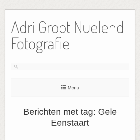
Ga
naar
Adri Groot Nuelend
de
inhoud
Fotografie
Menu
Berichten met tag:
Gele
Eenstaart