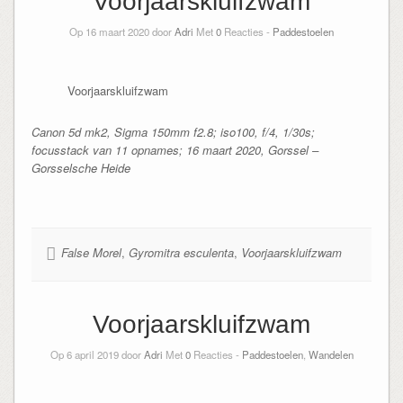
Voorjaarskluifzwam
Op 16 maart 2020 door
Adri
Met
0
Reacties -
Paddestoelen
Voorjaarskluifzwam
Canon 5d mk2, Sigma 150mm f2.8; iso100, f/4, 1/30s;
focusstack van 11 opnames; 16 maart 2020, Gorssel –
Gorsselsche Heide
False Morel
,
Gyromitra esculenta
,
Voorjaarskluifzwam
Voorjaarskluifzwam
Op 6 april 2019 door
Adri
Met
0
Reacties -
Paddestoelen
,
Wandelen