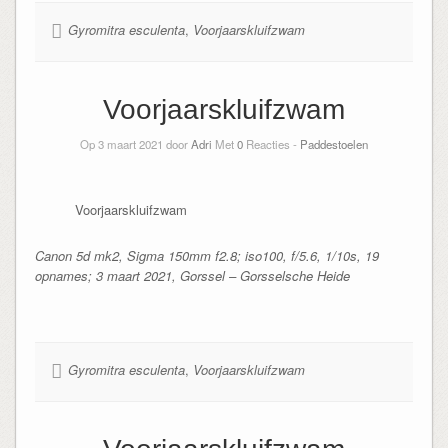
Gyromitra esculenta
,
Voorjaarskluifzwam
Voorjaarskluifzwam
Op 3 maart 2021 door
Adri
Met
0
Reacties -
Paddestoelen
Voorjaarskluifzwam
Canon 5d mk2, Sigma 150mm f2.8; iso100, f/5.6, 1/10s, 19
opnames; 3 maart 2021, Gorssel – Gorsselsche Heide
Gyromitra esculenta
,
Voorjaarskluifzwam