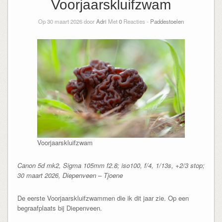
Voorjaarskluifzwam
Op 30 maart 2026 door
Adri
Met
0
Reacties -
Paddestoelen
Voorjaarskluifzwam
Canon 5d mk2, Sigma 105mm f2.8; iso100, f/4, 1/13s, +2/3 stop;
30 maart 2026, Diepenveen – Tjoene
De eerste Voorjaarskluifzwammen die ik dit jaar zie. Op een
begraafplaats bij Diepenveen.