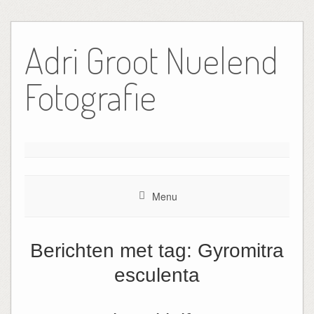
Ga
naar
Adri Groot Nuelend
de
inhoud
Fotografie
Menu
Berichten met tag:
Gyromitra
esculenta