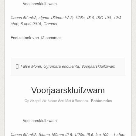
Voorjaarskluifzwam
Canon 5d mk2, sigma 150mm f/2.8; 1/25s, f5.6, ISO 100, +2/3
stop; 5 april 2016, Gorssel
Focusstack van 13 opnames
False Morel
,
Gyromitra esculenta
,
Voorjaarskluifzwam
Voorjaarskluifzwam
Op 29 april 2018 door
Adri
Met
0
Reacties -
Paddestoelen
Voorjaarskluifzwam
Canon 5d mk2, Sigma 150mm f2.8; 1/20s, f5.6, iso 100, +1 stop;