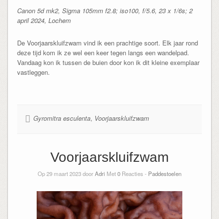
Canon 5d mk2, Sigma 105mm f2.8; iso100, f/5.6, 23 x 1/6s; 2
april 2024, Lochem
De Voorjaarskluifzwam vind ik een prachtige soort. Elk jaar rond
deze tijd kom ik ze wel een keer tegen langs een wandelpad.
Vandaag kon ik tussen de buien door kon ik dit kleine exemplaar
vastleggen.
Gyromitra esculenta
,
Voorjaarskluifzwam
Voorjaarskluifzwam
Op 29 maart 2023 door
Adri
Met
0
Reacties -
Paddestoelen