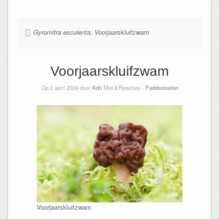
Gyromitra esculenta
,
Voorjaarskluifzwam
Voorjaarskluifzwam
Op 2 april 2024 door
Adri
Met
0
Reacties -
Paddestoelen
Voorjaarskluifzwam