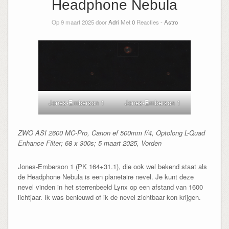
Headphone Nebula
Op 9 maart 2025 door
Adri
Met
0
Reacties -
Astro
Jones-Emberson 1
Jones-Emberson 1
ZWO ASI 2600 MC-Pro, Canon ef 500mm f/4, Optolong L-Quad
Enhance Filter; 68 x 300s; 5 maart 2025, Vorden
Jones-Emberson 1 (PK 164+31.1), die ook wel bekend staat als
de Headphone Nebula is een planetaire nevel. Je kunt deze
nevel vinden in het sterrenbeeld Lynx op een afstand van 1600
lichtjaar. Ik was benieuwd of ik de nevel zichtbaar kon krijgen.