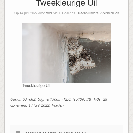
Tweekleurige Uil
Op 14 juni 2022 door
Adri
Met
0
Reacties -
Nachtvlinders
,
Spinneruilen
Tweekleurige Uil
Canon 5d mk2, Sigma 150mm f2.8; iso100, f/8, 1/6s, 29
opnames; 14 juni 2022, Vorden
Hecatera bicolorata
,
Tweekleurige Uil