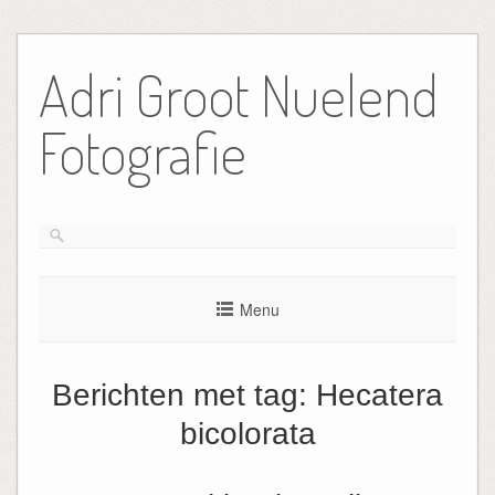
Ga
naar
Adri Groot Nuelend
de
inhoud
Fotografie
Menu
Berichten met tag:
Hecatera
bicolorata