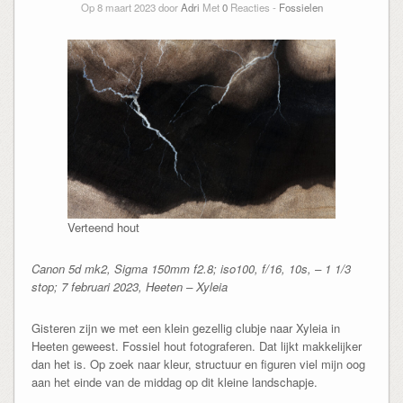
Op 8 maart 2023 door
Adri
Met
0
Reacties -
Fossielen
Verteend hout
Canon 5d mk2, Sigma 150mm f2.8; iso100, f/16, 10s, – 1 1/3
stop; 7 februari 2023, Heeten – Xyleia
Gisteren zijn we met een klein gezellig clubje naar Xyleia in
Heeten geweest. Fossiel hout fotograferen. Dat lijkt makkelijker
dan het is. Op zoek naar kleur, structuur en figuren viel mijn oog
aan het einde van de middag op dit kleine landschapje.