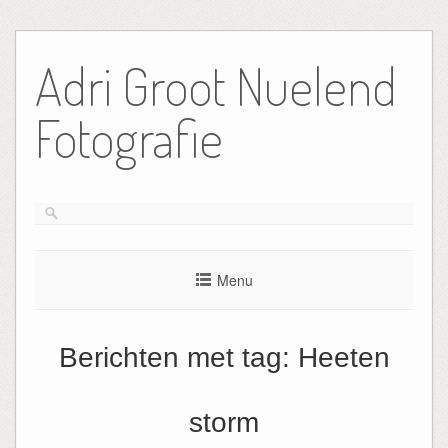
Ga
naar
Adri Groot Nuelend
de
inhoud
Fotografie
Menu
Berichten met tag:
Heeten
storm