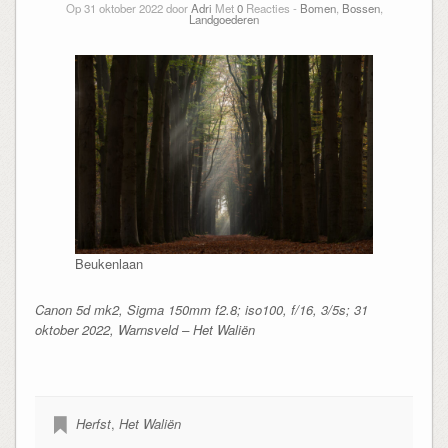
Op 31 oktober 2022 door
Adri
Met
0
Reacties -
Bomen
,
Bossen
,
Landgoederen
Beukenlaan
Canon 5d mk2, Sigma 150mm f2.8; iso100, f/16, 3/5s; 31
oktober 2022, Warnsveld – Het Waliën
Herfst
,
Het Waliën