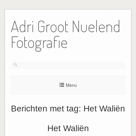
Ga
naar
Adri Groot Nuelend
de
inhoud
Fotografie
Menu
Berichten met tag:
Het Waliën
Het Waliën