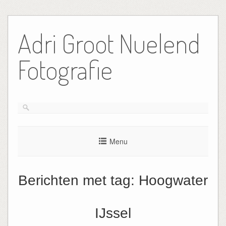
Ga
naar
Adri Groot Nuelend
de
inhoud
Fotografie
Menu
Berichten met tag:
Hoogwater
IJssel