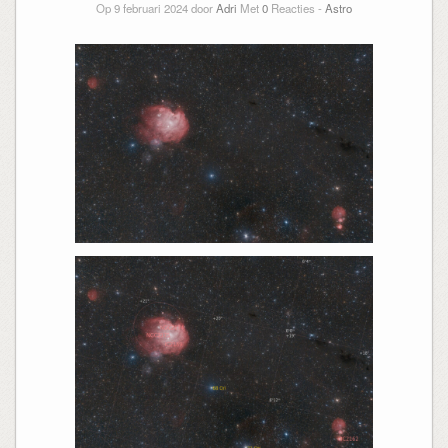
Op 9 februari 2024 door
Adri
Met
0
Reacties -
Astro