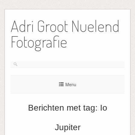
Ga
naar
Adri Groot Nuelend
de
inhoud
Fotografie
Menu
Berichten met tag:
Io
Jupiter