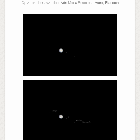
Op 21 oktober 2021 door
Adri
Met
0
Reacties -
Astro
,
Planeten