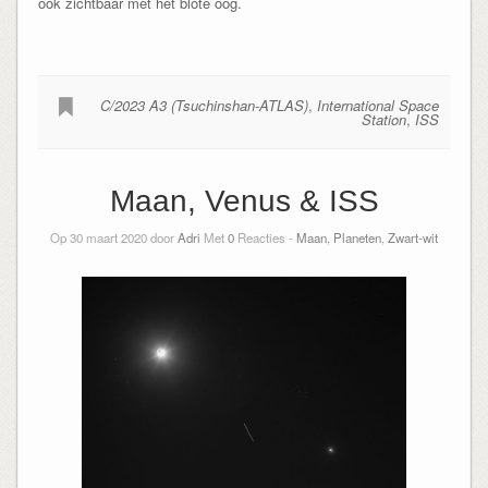
ook zichtbaar met het blote oog.
C/2023 A3 (Tsuchinshan-ATLAS)
,
International Space
Station
,
ISS
Maan, Venus & ISS
Op 30 maart 2020 door
Adri
Met
0
Reacties -
Maan
,
Planeten
,
Zwart-wit