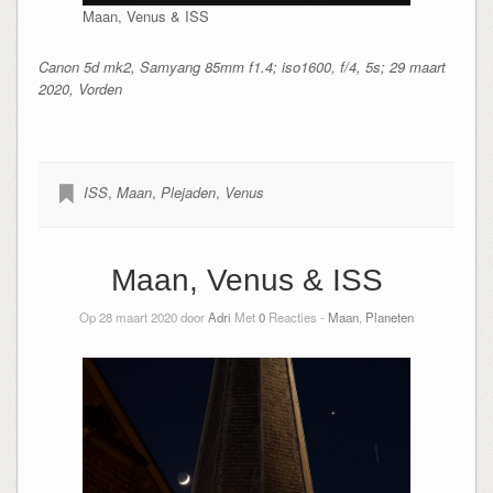
Maan, Venus & ISS
Canon 5d mk2, Samyang 85mm f1.4; iso1600, f/4, 5s; 29 maart
2020, Vorden
ISS
,
Maan
,
Plejaden
,
Venus
Maan, Venus & ISS
Op 28 maart 2020 door
Adri
Met
0
Reacties -
Maan
,
Planeten