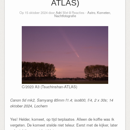
ATLAS)
Op 15 oktober 2024 door
Adri
Met
0
Reacties -
Astro
,
Kometen
,
Nachtfotografie
C/2023 A3 (Tsuchinshan-ATLAS)
Canon 5d mk2, Samyang 85mm f1.4; iso800, f/4, 2 x 30s; 14
oktober 2024, Lochem
Yes! Helder, komeet, op tijd terplaatse. Alleen de koffie was ik
vergeten. De komeet stelde niet teleur. Eerst met de kijker, later