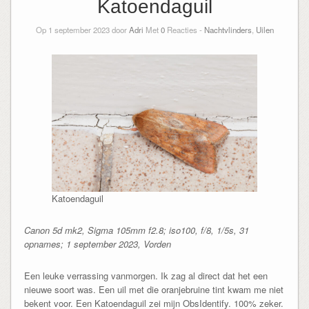
Katoendaguil
Op 1 september 2023 door
Adri
Met
0
Reacties -
Nachtvlinders
,
Uilen
Katoendaguil
Canon 5d mk2, Sigma 105mm f2.8; iso100, f/8, 1/5s, 31
opnames; 1 september 2023, Vorden
Een leuke verrassing vanmorgen. Ik zag al direct dat het een
nieuwe soort was. Een uil met die oranjebruine tint kwam me niet
bekent voor. Een Katoendaguil zei mijn ObsIdentify. 100% zeker.