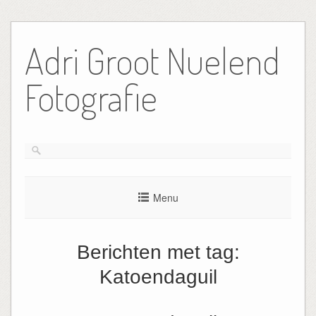
Ga
naar
Adri Groot Nuelend
de
inhoud
Fotografie
Menu
Berichten met tag:
Katoendaguil