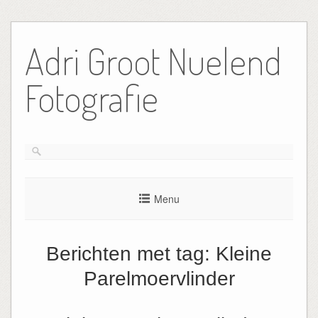
Ga
naar
Adri Groot Nuelend
de
inhoud
Fotografie
Menu
Berichten met tag:
Kleine
Parelmoervlinder