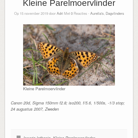
Kleine Parelmoervlinder
Op 15 november 2019 door
Adri
Met
0
Reacties -
Aurelia's
,
Dagvlinders
Kleine Parelmoervlinder
Canon 20d, Sigma 150mm f2.8; iso200, f/5.6, 1/500s, -1/3 stop;
24 augustus 2007, Zweden
Issoria lathonia
,
Kleine Parelmoervlinder