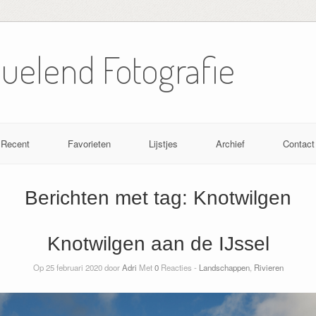
Nuelend Fotografie
Recent
Favorieten
Lijstjes
Archief
Contact
Berichten met tag:
Knotwilgen
Knotwilgen aan de IJssel
Op 25 februari 2020 door
Adri
Met
0
Reacties -
Landschappen
,
Rivieren