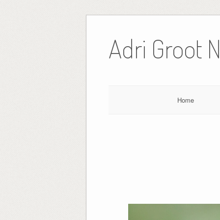
Ga
naar
Adri Groot 
de
inhoud
Home