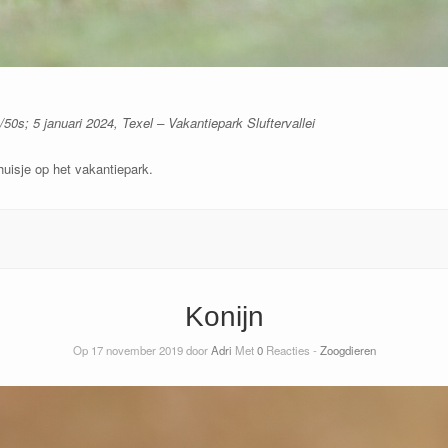
50s; 5 januari 2024, Texel – Vakantiepark Sluftervallei
uisje op het vakantiepark.
Konijn
Op 17 november 2019 door
Adri
Met
0
Reacties -
Zoogdieren