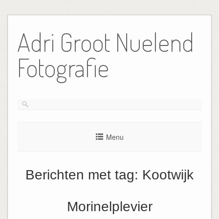
Ga
naar
Adri Groot Nuelend
de
inhoud
Fotografie
Menu
Berichten met tag:
Kootwijk
Morinelplevier