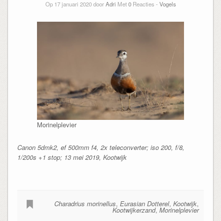
Op 17 januari 2020 door
Adri
Met
0
Reacties -
Vogels
Morinelplevier
Canon 5dmk2, ef 500mm f4, 2x teleconverter; iso 200, f/8,
1/200s +1 stop; 13 mei 2019, Kootwijk
Charadrius morinellus
,
Eurasian Dotterel
,
Kootwijk
,
Kootwijkerzand
,
Morinelplevier