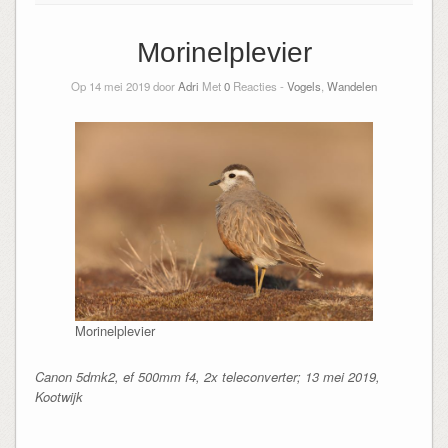
Morinelplevier
Op 14 mei 2019 door
Adri
Met
0
Reacties -
Vogels
,
Wandelen
Morinelplevier
Canon 5dmk2, ef 500mm f4, 2x teleconverter; 13 mei 2019,
Kootwijk