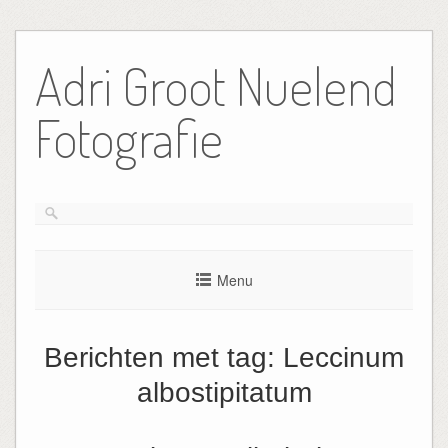
Ga
naar
Adri Groot Nuelend
de
inhoud
Fotografie
Menu
Berichten met tag:
Leccinum
albostipitatum