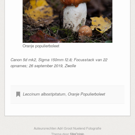
Oranje populierboleet
Canon 5d mk2, Sigma 150mm f2.8; Focusstack van 22
opnames; 26 september 2019, Zwolle
Leccinum albostipitatum
,
Oranje Populierboleet
Auteursrechten Adri Groot Nuelend Fotografie
Thema door
SiteOrigin