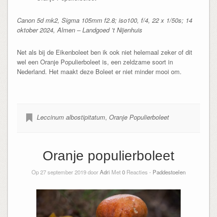
Canon 5d mk2, Sigma 105mm f2.8; iso100, f/4, 22 x 1/50s; 14
oktober 2024, Almen – Landgoed ’t Nijenhuis
Net als bij de Eikenboleet ben ik ook niet helemaal zeker of dit
wel een Oranje Populierboleet is, een zeldzame soort in
Nederland. Het maakt deze Boleet er niet minder mooi om.
Leccinum albostipitatum
,
Oranje Populierboleet
Oranje populierboleet
Op 27 september 2019 door
Adri
Met
0
Reacties -
Paddestoelen