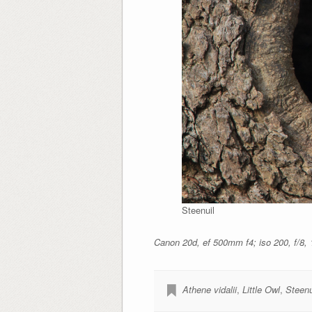
Steenuil
Canon 20d, ef 500mm f4; iso 200, f/8, 1
Athene vidalii
,
Little Owl
,
Steenu