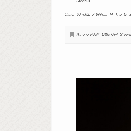
Steenuil
Canon 5d mk2, ef 500mm f4, 1.4x tc; is
Athene vidalii
,
Little Owl
,
Steenu