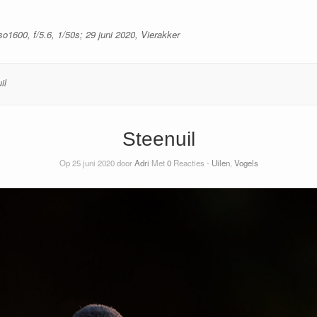
o1600, f/5.6, 1/50s; 29 juni 2020, Vierakker
il
Steenuil
Op 25 juni 2020 door
Adri
Met
0
Reacties -
Uilen
,
Vogels