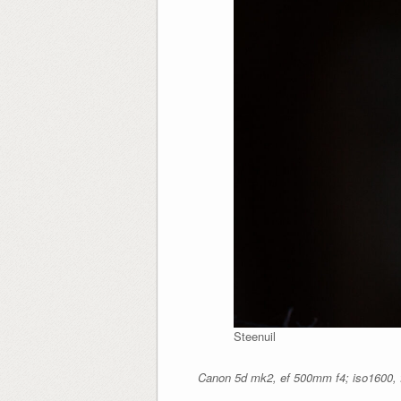
Steenuil
Canon 5d mk2, ef 500mm f4; iso1600, f/