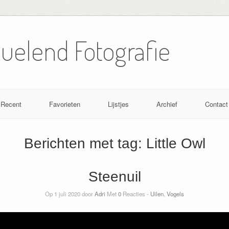
Nuelend Fotografie
Recent
Favorieten
Lijstjes
Archief
Contact
Berichten met tag:
Little Owl
Steenuil
Op 1 juli 2020 door
Adri
Met
0
Reacties -
Uilen
,
Vogels