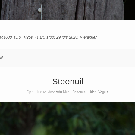
1600, f5.6, 1/25s, -1 2/3 stop; 29 juni 2020, Vierakker
il
Steenuil
Op 1 juli 2020 door
Adri
Met
0
Reacties -
Uilen
,
Vogels