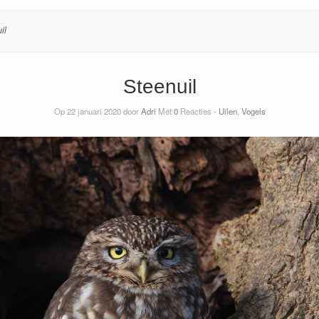
il
Steenuil
Op 22 januari 2020 door
Adri
Met
0
Reacties -
Uilen
,
Vogels