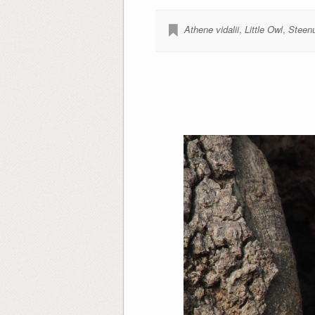
Athene vidalii
,
Little Owl
,
Steenu