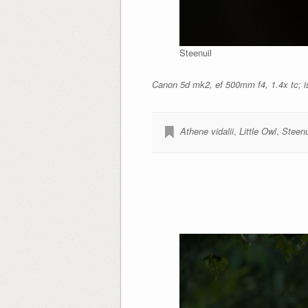
Steenuil
Canon 5d mk2, ef 500mm f4, 1.4x tc; iso
Athene vidalii
,
Little Owl
,
Steenu