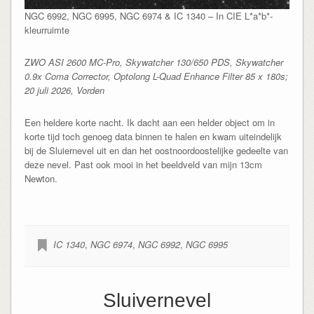
NGC 6992, NGC 6995, NGC 6974 & IC 1340 – In CIE L*a*b*-
kleurruimte
Z
WO ASI 2600 MC-Pro, Skywatcher 130/650 PDS, Skywatcher
0.9x Coma Corrector, Optolong L-Quad Enhance Filter 85 x 180s;
20 juli 2026, Vorden
Een heldere korte nacht. Ik dacht aan een helder object om in
korte tijd toch genoeg data binnen te halen en kwam uiteindelijk
bij de Sluiernevel uit en dan het oostnoordoostelijke gedeelte van
deze nevel. Past ook mooi in het beeldveld van mijn 13cm
Newton.
IC 1340
,
NGC 6974
,
NGC 6992
,
NGC 6995
Sluivernevel