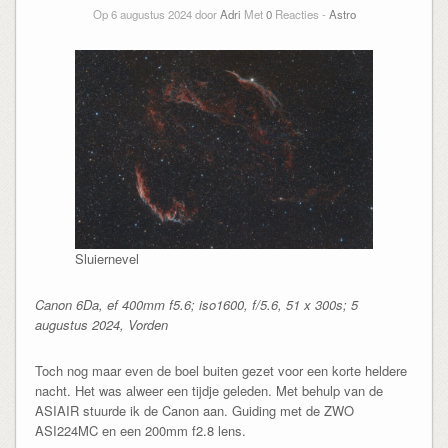
Op 6 augustus 2024 door
Adri
Met
0
Reacties -
Astro
Sluiernevel
Canon 6Da, ef 400mm f5.6; iso1600, f/5.6, 51 x 300s; 5
augustus 2024, Vorden
Toch nog maar even de boel buiten gezet voor een korte heldere
nacht. Het was alweer een tijdje geleden. Met behulp van de
ASIAIR stuurde ik de Canon aan. Guiding met de ZWO
ASI224MC en een 200mm f2.8 lens.