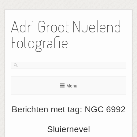
Ga
naar
Adri Groot Nuelend
de
inhoud
Fotografie
Menu
Berichten met tag:
NGC 6992
Sluiernevel