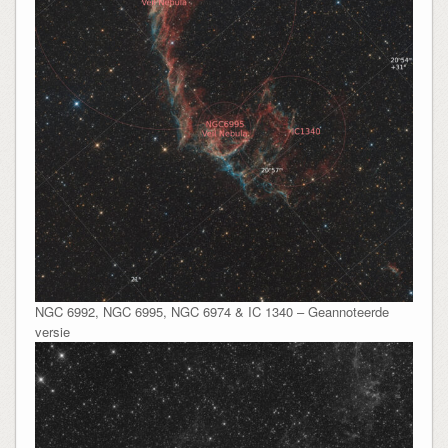
NGC 6992, NGC 6995, NGC 6974 & IC 1340 – Geannoteerde
versie