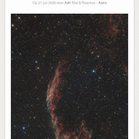
Op 21 juli 2026 door
Adri
Met
0
Reacties -
Astro