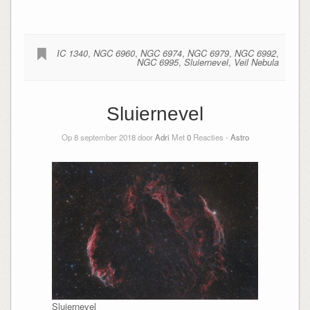
IC 1340
,
NGC 6960
,
NGC 6974
,
NGC 6979
,
NGC 6992
,
NGC 6995
,
Sluiernevel
,
Veil Nebula
Sluiernevel
Op 8 september 2018 door
Adri
Met
0
Reacties -
Astro
Sluiernevel