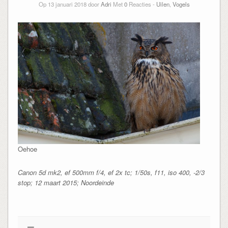
Op 13 januari 2018 door
Adri
Met
0
Reacties -
Uilen
,
Vogels
Oehoe
Canon 5d mk2, ef 500mm f/4, ef 2x tc; 1/50s, f11, iso 400, -2/3
stop; 12 maart 2015; Noordeinde