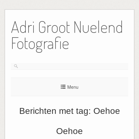
Ga
naar
Adri Groot Nuelend
de
inhoud
Fotografie
Menu
Berichten met tag:
Oehoe
Oehoe