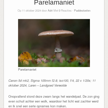
Parelamaniet
Op 11 oktober 2024 door
Adri
Met
0
Reacties -
Paddestoelen
Parelamaniet
Canon 5d mk2, Sigma 105mm f2.8; iso100, f/4, 22 x 1/20s; 11
oktober 2024, Laren – Landgoed Verwolde
Onopvallend stond deze zwam langs het wandelpad. De zon ging
even schuil achter een wolk, waardoor het licht wat zachter werd
en ik snel een serie opnames kon maken.