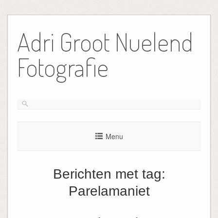
Ga
naar
Adri Groot Nuelend
de
inhoud
Fotografie
Menu
Berichten met tag:
Parelamaniet