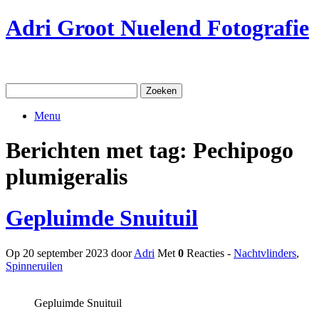
Ga
Adri Groot Nuelend Fotografie
naar
de
inhoud
Zoeken
naar:
Menu
Berichten met tag:
Pechipogo
plumigeralis
Gepluimde Snuituil
Op 20 september 2023 door
Adri
Met
0
Reacties -
Nachtvlinders
,
Spinneruilen
Gepluimde Snuituil