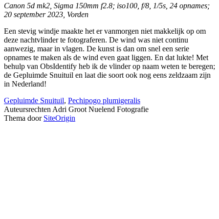
Canon 5d mk2, Sigma 150mm f2.8; iso100, f/8, 1/5s, 24 opnames;
20 september 2023, Vorden
Een stevig windje maakte het er vanmorgen niet makkelijk op om
deze nachtvlinder te fotograferen. De wind was niet continu
aanwezig, maar in vlagen. De kunst is dan om snel een serie
opnames te maken als de wind even gaat liggen. En dat lukte! Met
behulp van ObsIdentify heb ik de vlinder op naam weten te beregen;
de Gepluimde Snuituil en laat die soort ook nog eens zeldzaam zijn
in Nederland!
Gepluimde Snuituil
,
Pechipogo plumigeralis
Auteursrechten Adri Groot Nuelend Fotografie
Thema door
SiteOrigin