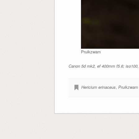
Pruikzwam
Canon 5d mk2, ef 400mm f5.6; iso100, 
Hericium erinaceus
,
Pruikzwam