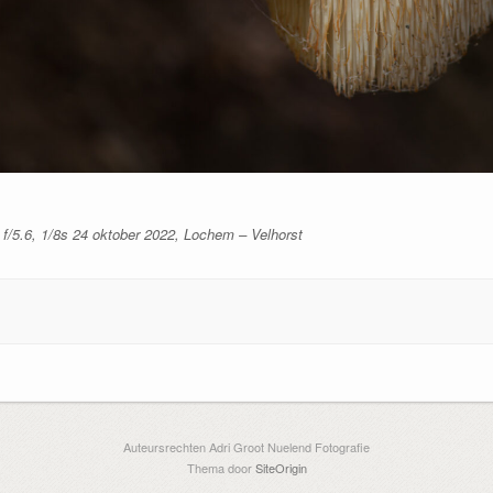
f/5.6, 1/8s 24 oktober 2022, Lochem – Velhorst
Auteursrechten Adri Groot Nuelend Fotografie
Thema door
SiteOrigin