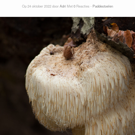
Op 24 oktober 2022 door
Adri
Met
0
Reacties -
Paddestoelen