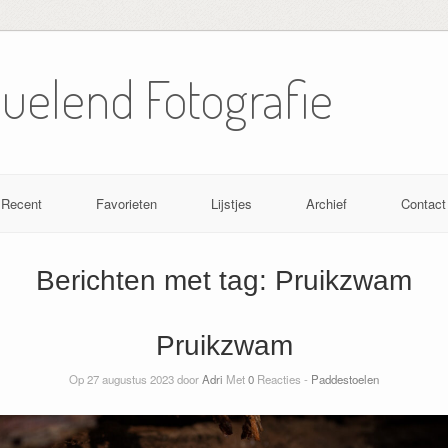
Nuelend Fotografie
Recent
Favorieten
Lijstjes
Archief
Contact
Berichten met tag:
Pruikzwam
Pruikzwam
Op 27 augustus 2023 door
Adri
Met
0
Reacties -
Paddestoelen