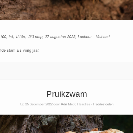
0, f/4, 1/10s, -2/3 stop; 27 augustus 2023, Lochem – Velhorst
de stam als vorig jaar.
Pruikzwam
Op 25 december 2022 door
Adri
Met
0
Reacties -
Paddestoelen