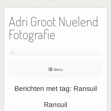
Ga
naar
Adri Groot Nuelend
de
inhoud
Fotografie
Menu
Berichten met tag:
Ransuil
Ransuil