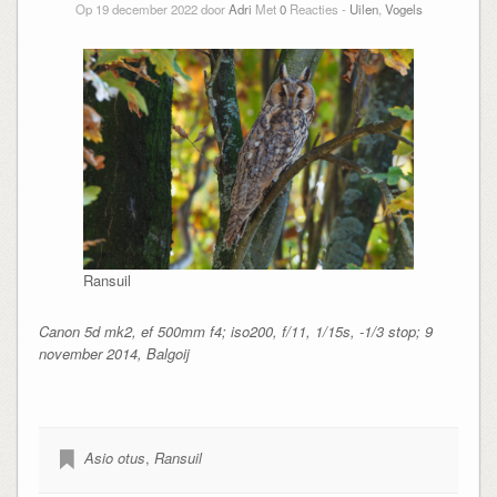
Op 19 december 2022 door
Adri
Met
0
Reacties -
Uilen
,
Vogels
Ransuil
Canon 5d mk2, ef 500mm f4; iso200, f/11, 1/15s, -1/3 stop; 9
november 2014, Balgoij
Asio otus
,
Ransuil