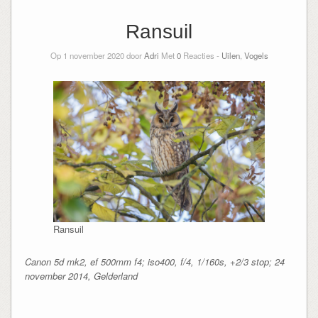
Ransuil
Op 1 november 2020 door
Adri
Met
0
Reacties -
Uilen
,
Vogels
Ransuil
Canon 5d mk2, ef 500mm f4; iso400, f/4, 1/160s, +2/3 stop; 24
november 2014, Gelderland