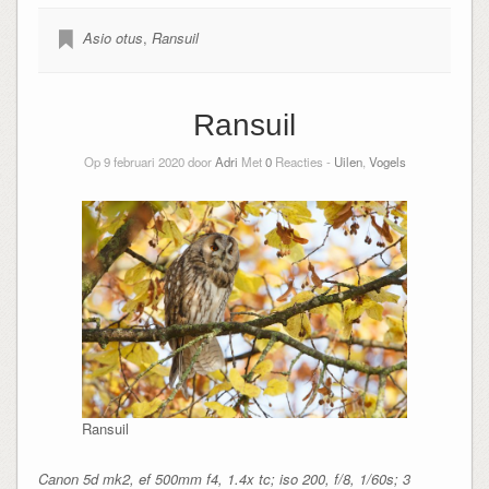
Asio otus
,
Ransuil
Ransuil
Op 9 februari 2020 door
Adri
Met
0
Reacties -
Uilen
,
Vogels
Ransuil
Canon 5d mk2, ef 500mm f4, 1.4x tc; iso 200, f/8, 1/60s; 3