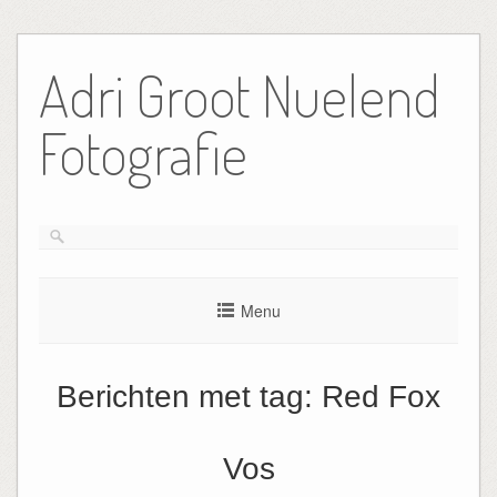
Ga
naar
Adri Groot Nuelend
de
inhoud
Fotografie
Menu
Berichten met tag:
Red Fox
Vos