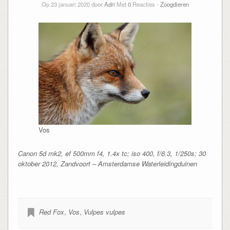
Op 23 januari 2020 door
Adri
Met
0
Reacties -
Zoogdieren
Vos
Canon 5d mk2, ef 500mm f4, 1.4x tc; iso 400, f/6.3, 1/250s; 30
oktober 2012, Zandvoort – Amsterdamse Waterleidingduinen
Red Fox
,
Vos
,
Vulpes vulpes