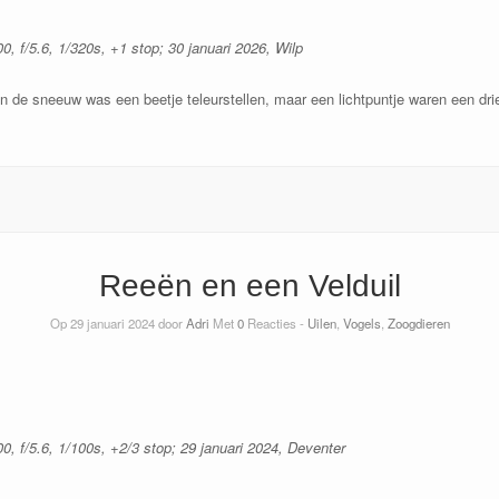
, f/5.6, 1/320s, +1 stop; 30 januari 2026, Wilp
n de sneeuw was een beetje teleurstellen, maar een lichtpuntje waren een driet
Reeën en een Velduil
Op 29 januari 2024 door
Adri
Met
0
Reacties -
Uilen
,
Vogels
,
Zoogdieren
0, f/5.6, 1/100s, +2/3 stop; 29 januari 2024, Deventer