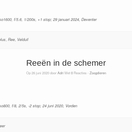
o1600, f/5.6, 1/200s, +1 stop; 29 januari 2024, Deventer
olus
,
Ree
,
Velduil
Reeën in de schemer
Op 26 juni 2020 door
Adri
Met
0
Reacties -
Zoogdieren
800, f/8, 2/5s, -2 stop; 24 juni 2020, Vorden
eer