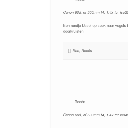
Canon 60d, ef 500mm f4, 1.4x tc; iso200
Een rondje IJssel op zoek naar vogels i
doorkruisten.
Ree
,
Reeën
Reeën
Canon 60d, ef 500mm f4, 1.4x tc; iso40