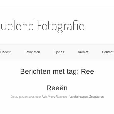
Nuelend Fotografie
Recent
Favorieten
Lijstjes
Archief
Contact
Berichten met tag:
Ree
Reeën
Op 30 januari 2026 door
Adri
Met
0
Reacties -
Landschappen
,
Zoogdieren