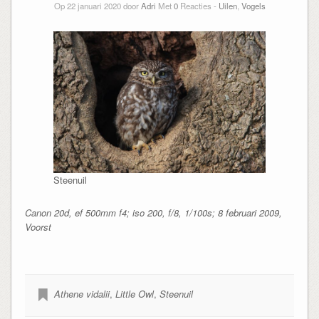
Op 22 januari 2020 door
Adri
Met
0
Reacties -
Uilen
,
Vogels
Steenuil
Canon 20d, ef 500mm f4; iso 200, f/8, 1/100s; 8 februari 2009,
Voorst
Athene vidalii
,
Little Owl
,
Steenuil