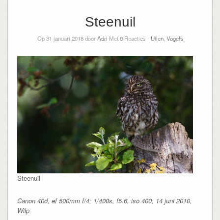
Steenuil
Op 31 januari 2018 door
Adri
Met
0
Reacties -
Uilen
,
Vogels
Steenuil
Canon 40d, ef 500mm f/4; 1/400s, f5.6, iso 400; 14 juni 2010,
Wilp