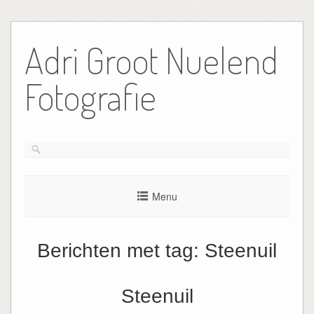
Ga
naar
Adri Groot Nuelend
de
inhoud
Fotografie
Menu
Berichten met tag:
Steenuil
Steenuil