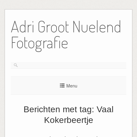
Ga
naar
Adri Groot Nuelend
de
inhoud
Fotografie
Menu
Berichten met tag:
Vaal
Kokerbeertje