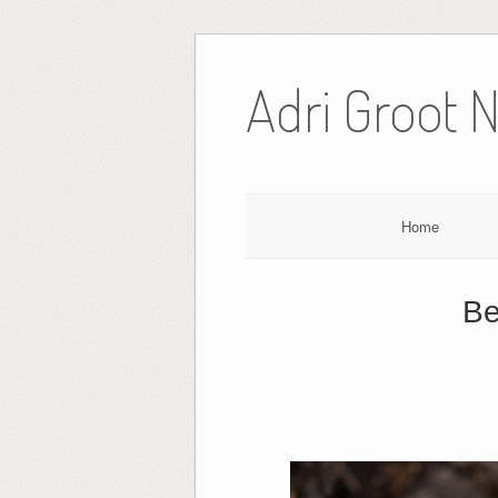
Ga
naar
Adri Groot 
de
inhoud
Home
Be