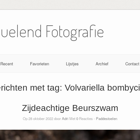
Nuelend Fotografie
Recent
Favorieten
Lijstjes
Archief
Contact
richten met tag:
Volvariella bombyc
Zijdeachtige Beurszwam
Op 28 oktober 2022 door
Adri
Met
0
Reacties -
Paddestoelen