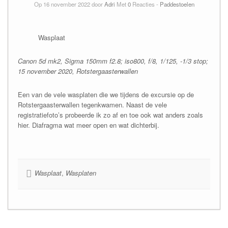
Op 16 november 2022 door
Adri
Met
0
Reacties -
Paddestoelen
Wasplaat
Canon 5d mk2, Sigma 150mm f2.8; iso800, f/8, 1/125, -1/3 stop;
15 november 2020, Rotstergaasterwallen
Een van de vele wasplaten die we tijdens de excursie op de
Rotstergaasterwallen tegenkwamen. Naast de vele
registratiefoto’s probeerde ik zo af en toe ook wat anders zoals
hier. Diafragma wat meer open en wat dichterbij.
Wasplaat
,
Wasplaten