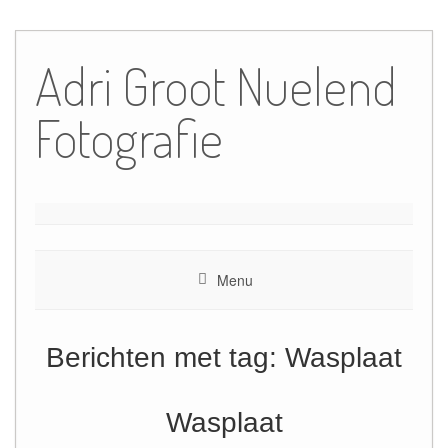
Ga
naar
Adri Groot Nuelend
de
inhoud
Fotografie
Menu
Berichten met tag:
Wasplaat
Wasplaat