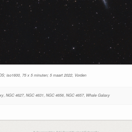
; iso1600, 75 x 5 minuten; 5 maart 2022, Vorden
xy
,
NGC 4627
,
NGC 4631
,
NGC 4656
,
NGC 4657
,
Whale Galaxy