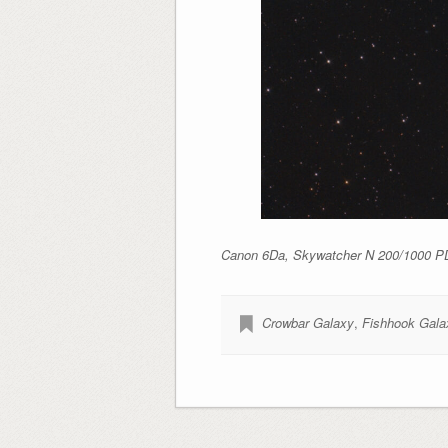
Canon 6Da, Skywatcher N 200/1000 PDS
Crowbar Galaxy
,
Fishhook Gala