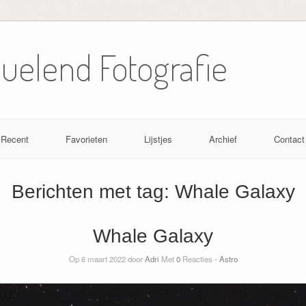
Nuelend Fotografie
Recent
Favorieten
Lijstjes
Archief
Contact
Berichten met tag:
Whale Galaxy
Whale Galaxy
Op 6 maart 2022 door
Adri
Met
0
Reacties -
Astro